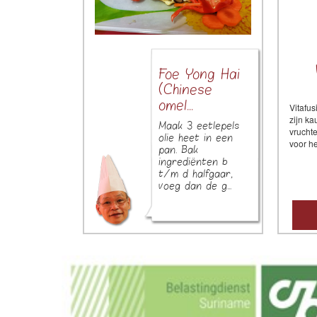
Foe Yong Hai
(Chinese
omel...
Vitafus
zijn ka
Maak 3 eetlepels
vrucht
olie heet in een
voor he
pan. Bak
ingrediënten b
t/m d halfgaar,
voeg dan de g...