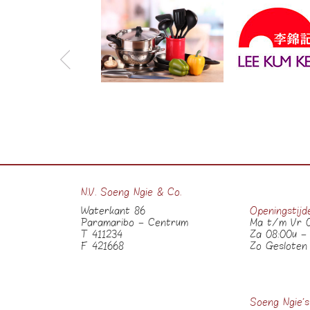
N.V. Soeng Ngie & Co.
Waterkant 86
Openingstijd
Paramaribo – Centrum
Ma t/m Vr 0
T 411234
Za 08:00u – 
F 421668
Zo Gesloten
Soeng Ngie’s