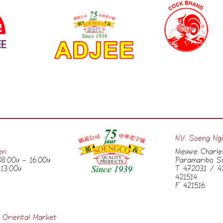
N.V. Soeng Ng
en:
Nieuwe Charl
8:00u – 16:00u
Paramaribo S
13:00u
T 472031 / 4
421514
F 421516
 Oriental Market