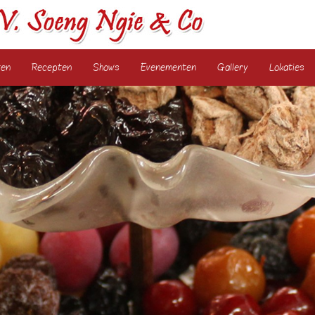
ten
Recepten
Shows
Evenementen
Gallery
Lokaties