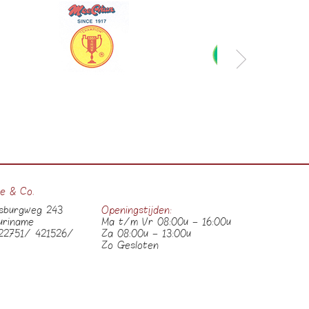
ie & Co.
esburgweg 243
Openingstijden:
uriname
Ma t/m Vr 08:00u – 16:00u
22751/ 421526/
Za 08:00u – 13:00u
Zo Gesloten