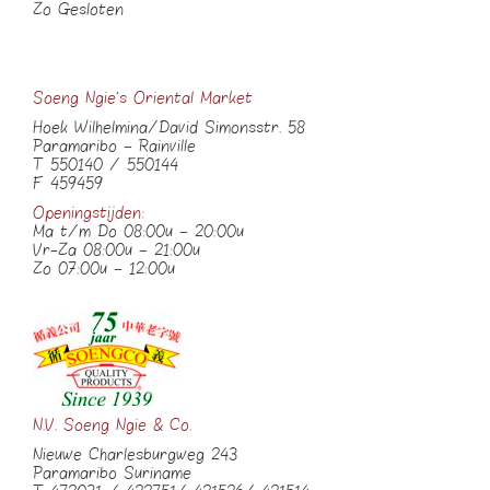
Zo Gesloten
Soeng Ngie’s Oriental Market
Hoek Wilhelmina/David Simonsstr. 58
Paramaribo – Rainville
T 550140 / 550144
F 459459
Openingstijden:
Ma t/m Do 08:00u – 20:00u
Vr-Za 08:00u – 21:00u
Zo 07:00u – 12:00u
N.V. Soeng Ngie & Co.
Nieuwe Charlesburgweg 243
Paramaribo Suriname